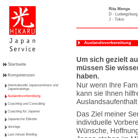
Rita Menge
D - Ludwigsburg
J - Tokio
Auslandsvorbereitung
Um sich gezielt au
Startseite
müssen Sie wissen
haben.
Kompetenzen
Nur wenn Ihre Fami
Interkulturelle Japanseminare und
Japantrainings
kann sie Ihnen hilf
Auslandsvorbereitung
Auslandsaufenthalt
Coaching und Consulting
Coaching für Japaner
Das Ziel meiner Se
Japanische Etikette
individuelle Vorbere
Vorträge
Wünsche, Hoffnung
Last minute Briefing