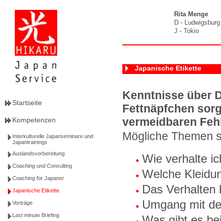
Rita Menge
D - Ludwigsburg
J - Tokio
Japanische Etikette
Kenntnisse über 
Startseite
Fettnäpfchen sorg
vermeidbaren Fehl
Kompetenzen
Mögliche Themen si
Interkulturelle Japanseminare und
Japantrainings
Auslandsvorbereitung
Wie verhalte i
Coaching und Consulting
Welche Kleidun
Coaching für Japaner
Das Verhalten 
Japanische Etikette
Umgang mit der
Vorträge
Last minute Briefing
Was gibt es b